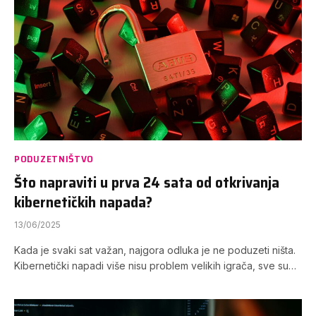
PODUZETNIŠTVO
Što napraviti u prva 24 sata od otkrivanja
kibernetičkih napada?
13/06/2025
Kada je svaki sat važan, najgora odluka je ne poduzeti ništa.
Kibernetički napadi više nisu problem velikih igrača, sve su…