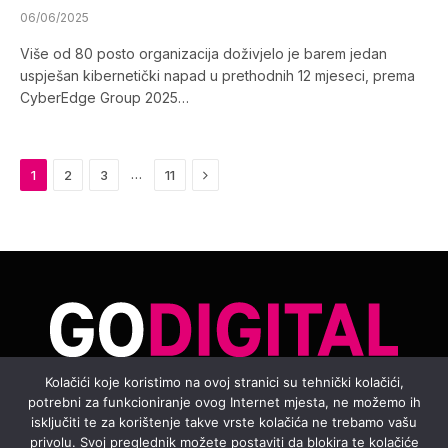
06/06/2025
Više od 80 posto organizacija doživjelo je barem jedan
uspješan kibernetički napad u prethodnih 12 mjeseci, prema
CyberEdge Group 2025…
Next
…
1
2
3
11
Kolačići koje koristimo na ovoj stranici su tehnički kolačići,
potrebni za funkcioniranje ovog Internet mjesta, ne možemo ih
Facebook
Instagram
YouTube
TikTok
isključiti te za korištenje takve vrste kolačića ne trebamo vašu
privolu. Svoj preglednik možete postaviti da blokira te kolačiće