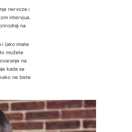
nje nervoze i
ekom intervjua.
rirodniji na
 i (ako imate
 što možete
govaranje na
ije kada se
kako ne biste