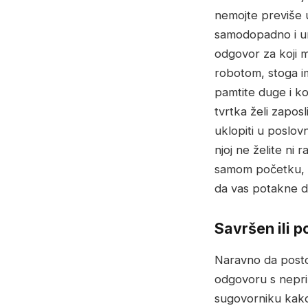
nemojte previše 
samodopadno i umj
odgovor za koji mi
robotom, stoga im
pamtite duge i ko
tvrtka želi zaposl
uklopiti u poslovn
njoj ne želite ni 
samom početku, sa
da vas potakne da
Savršen ili p
Naravno da postoj
odgovoru s nepri
sugovorniku kako 