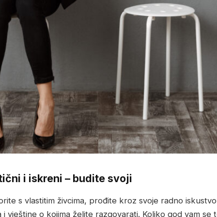
ični i iskreni – budite svoji
ite s vlastitim živcima, prođite kroz svoje radno iskustvo 
 i vještine o kojima želite razgovarati. Koliko god vam se 