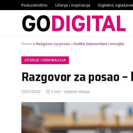
Poduzetništvo
Učenje i inspiracija
Digitalno oglašava
Home
»
Razgovor za posao – budite (ne)savršeni i osvojite
UČENJE I INSPIRACIJA
Razgovor za posao – b
12/07/2022
5 min - Vrijeme čitanja