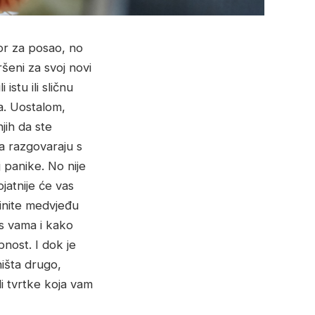
or za posao, no
šeni za svoj novi
istu ili sličnu
na. Uostalom,
jih da ste
da razgovaraju s
 panike. No nije
jatnije će vas
inite medvjeđu
 s vama i kako
nost. I dok je
ništa drugo,
i tvrtke koja vam