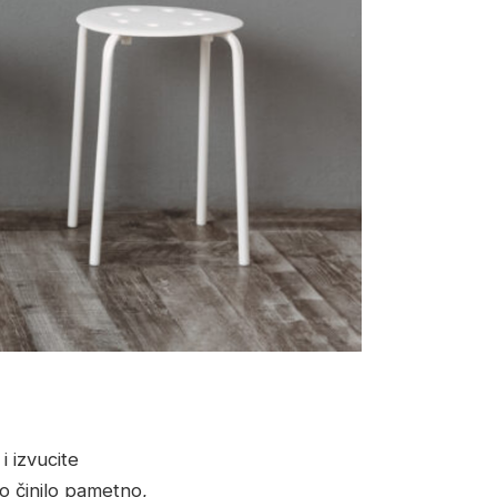
i izvucite
to činilo pametno,