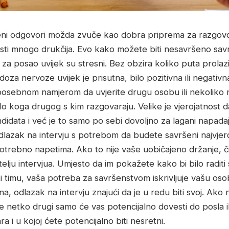
ršeni odgovori možda zvuče kao dobra priprema za razgov
nosti mnogo drukčija. Evo kako možete biti nesavršeno savr
za posao uvijek su stresni. Bez obzira koliko puta prolazili 
oza nervoze uvijek je prisutna, bilo pozitivna ili negativ
posebnom namjerom da uvjerite drugu osobu ili nekoliko n
 bilo koga drugog s kim razgovaraju. Velike je vjerojatnost 
idata i već je to samo po sebi dovoljno za lagani napadaj
dlazak na intervju s potrebom da budete savršeni najvjero
otrebno napetima. Ako to nije vaše uobičajeno držanje, č
itelju intervjua. Umjesto da im pokažete kako bi bilo raditi
i timu, vaša potreba za savršenstvom iskrivljuje vašu osob
a, odlazak na intervju znajući da je u redu biti svoj. Ako 
e netko drugi samo će vas potencijalno dovesti do posla il
 i u kojoj ćete potencijalno biti nesretni.