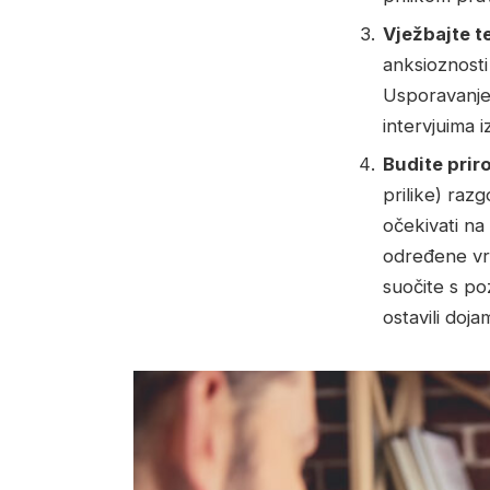
Vježbajte t
anksioznosti 
Usporavanjem
intervjuima i
Budite prir
prilike) raz
očekivati ​​
određene vrs
suočite s po
ostavili doja