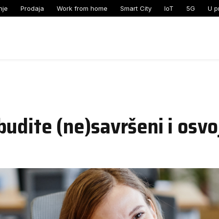
nje
Prodaja
Work from home
Smart City
IoT
5G
U p
udite (ne)savršeni i osvo