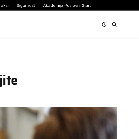
raksi
Sigurnost
Akademija Poslovni Start
jite