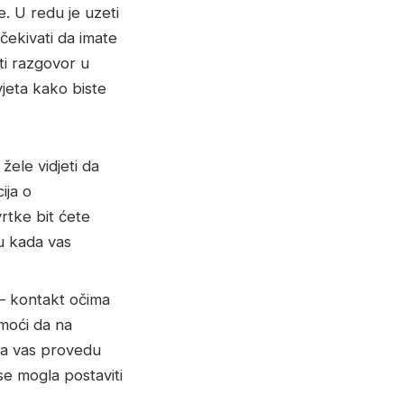
e. U redu je uzeti
čekivati da imate
ti razgovor u
vjeta kako biste
 žele vidjeti da
ija o
rtke bit ćete
ru kada vas
– kontakt očima
omoći da na
e da vas provedu
 se mogla postaviti