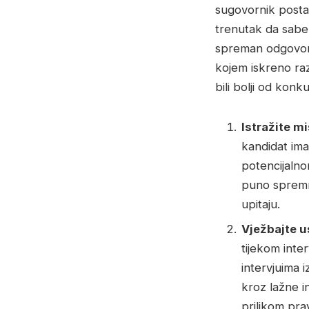
sugovornik postav
trenutak da saber
spreman odgovor n
kojem iskreno raz
bili bolji od konku
Istražite mi
kandidat ima 
potencijalno
puno spremnij
upitaju.
Vježbajte u
tijekom inte
intervjuima i
kroz lažne in
prilikom pra