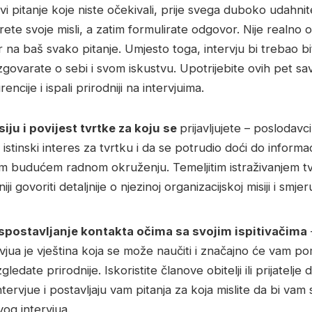
i pitanje koje niste očekivali, prije svega duboko udahnit
ete svoje misli, a zatim formulirate odgovor. Nije realno o
a baš svako pitanje. Umjesto toga, intervju bi trebao bi
govarate o sebi i svom iskustvu.
Upotrijebite ovih pet sa
rencije i ispali prirodniji na intervjuima.
siju i povijest tvrtke za koju se
prijavljujete – poslodavci
istinski interes za tvrtku i da se potrudio doći do informac
m budućem radnom okruženju. Temeljitim istraživanjem tv
i govoriti detaljnije o njezinoj organizacijskoj misiji i smje
spostavljanje kontakta očima sa svojim ispitivačima
rvjua je vještina koja se može naučiti i značajno će vam p
zgledate prirodnije. Iskoristite članove obitelji ili prijatelj
tervjue i postavljaju vam pitanja za koja mislite da bi vam
vog intervjua.