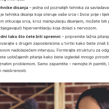
ehnike disanja
– jedna od poznatijih tehnika za savladava
je tehnika disanja koja smiruje vaše srce i živce prije i tij
 otkucaja srca, kroz manipulaciju disanjem, možete biti p
zbjegavajući hiperventilaciju koja dolazi s nervozom.
odni tako što ćete biti spremni
– pripremite lažna pitanja
govarajte s drugim zaposlenicima u tvrtki kako biste znali
na svom nadolazećem intervjuu. Formirajte strukturu za od
te uobičajenih pitanja kako biste izgledali mnogo prirodn
znatim problemom. Samo zapamtite – nemojte ih pamtiti, 
m neiskrenosti.