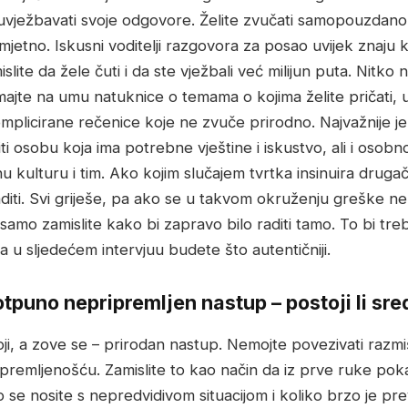
uvježbavati svoje odgovore. Želite zvučati samopouzdano 
etno. Iskusni voditelji razgovora za posao uvijek znaju 
slite da žele čuti i da ste vježbali već milijun puta. Nitko ne
ajte na umu natuknice o temama o kojima želite pričati, 
mplicirane rečenice koje ne zvuče prirodno. Najvažnije je
iti osobu koja ima potrebne vještine i iskustvo, ali i osob
u kulturu i tim. Ako kojim slučajem tvrtka insinuira drugači
raditi. Svi griješe, pa ako se u takvom okruženju greške ne 
mo zamislite kako bi zapravo bilo raditi tamo. To bi treb
 u sljedećem intervjuu budete što autentičniji.
otpuno nepripremljen nastup – postoji li sre
i, a zove se – prirodan nastup. Nemojte povezivati ​​razmiš
premljenošću. Zamislite to kao način da iz prve ruke pok
se nosite s nepredvidivom situacijom i koliko brzo je pr