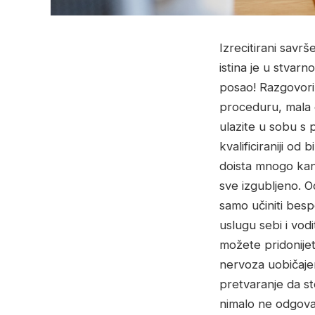
Izrecitirani sav
istina je u stvar
posao!
Razgovori 
proceduru, mala d
ulazite u sobu s 
kvalificiraniji od
doista mnogo kand
sve izgubljeno. O
samo učiniti besp
uslugu sebi i vod
možete pridonijet
nervoza uobičajen
pretvaranje da st
nimalo ne odgovara