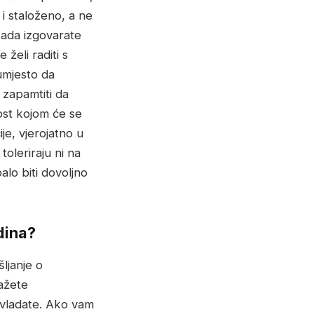
i staloženo, a ne
kada izgovarate
 želi raditi s
umjesto da
 zapamtiti da
nost kojom će se
je, vjerojatno u
toleriraju ni na
alo biti dovoljno
dina?
ljanje o
ažete
evladate. Ako vam