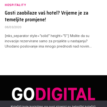
HOSPITALITY
Gosti zaobilaze vaš hotel? Vrijeme je za
temeljite promjene!
06/03/2020
[mks_separator style=”solid” height=”5″] Mislite da su
inovacije rezervirane samo za projekte u nastajanju?
Uhodano poslovanje ima mnogo prednosti nad novim…
Kolačići koje koristimo na ovoj stranici su tehnički kolačići,