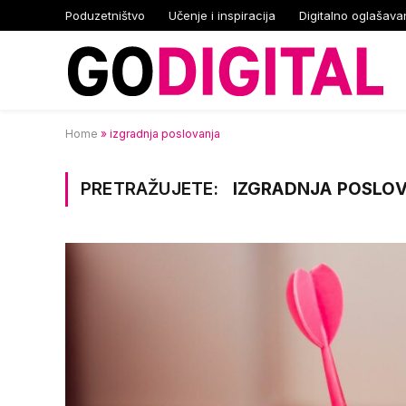
Poduzetništvo
Učenje i inspiracija
Digitalno oglašava
Home
»
izgradnja poslovanja
PRETRAŽUJETE:
IZGRADNJA POSLO