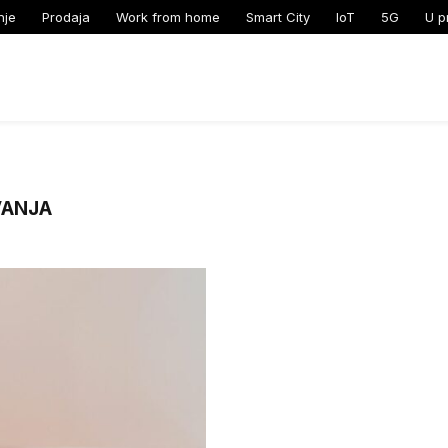
nje
Prodaja
Work from home
Smart City
IoT
5G
U p
VANJA