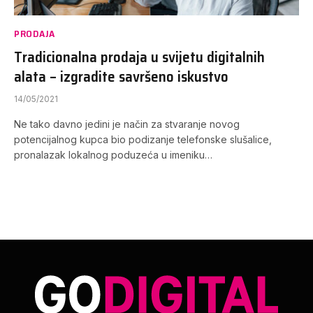
PRODAJA
Tradicionalna prodaja u svijetu digitalnih
alata – izgradite savršeno iskustvo
14/05/2021
Ne tako davno jedini je način za stvaranje novog
potencijalnog kupca bio podizanje telefonske slušalice,
pronalazak lokalnog poduzeća u imeniku…