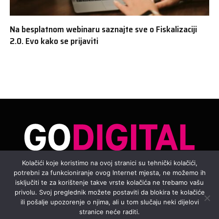
Na besplatnom webinaru saznajte sve o Fiskalizaciji
2.0. Evo kako se prijaviti
Kolačići koje koristimo na ovoj stranici su tehnički kolačići,
potrebni za funkcioniranje ovog Internet mjesta, ne možemo ih
Facebook
Instagram
YouTube
TikTok
isključiti te za korištenje takve vrste kolačića ne trebamo vašu
privolu. Svoj preglednik možete postaviti da blokira te kolačiće
ili pošalje upozorenje o njima, ali u tom slučaju neki dijelovi
2026. Hrvatski Telekom d.d. Sva prava pridržana.
Uvjeti
stranice neće raditi.
korištenja