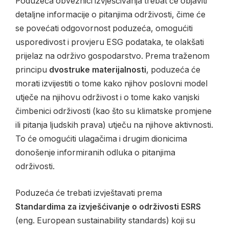
Poduzeća obveznici izvješćivanja trebat će objaviti
detaljne informacije o pitanjima održivosti, čime će
se povećati odgovornost poduzeća, omogućiti
usporedivost i provjeru ESG podataka, te olakšati
prijelaz na održivo gospodarstvo. Prema traženom
principu
dvostruke materijalnosti
, poduzeća će
morati izvijestiti o tome kako njihov poslovni model
utječe na njihovu održivost i o tome kako vanjski
čimbenici održivosti (kao što su klimatske promjene
ili pitanja ljudskih prava) utječu na njihove aktivnosti.
To će omogućiti ulagačima i drugim dionicima
donošenje informiranih odluka o pitanjima
održivosti.
Poduzeća će trebati izvještavati prema
Standardima za izvješćivanje o održivosti ESRS
(eng. European sustainability standards) koji su