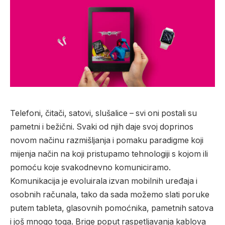
Telefoni, čitači, satovi, slušalice – svi oni postali su
pametni i bežični. Svaki od njih daje svoj doprinos
novom načinu razmišljanja i pomaku paradigme koji
mijenja način na koji pristupamo tehnologiji s kojom ili
pomoću koje svakodnevno komuniciramo.
Komunikacija je evoluirala izvan mobilnih uređaja i
osobnih računala, tako da sada možemo slati poruke
putem tableta, glasovnih pomoćnika, pametnih satova
i još mnogo toga. Brige poput raspetljavanja kablova