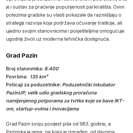
je i sustav za praćenje popunjenosti parkirališta. Ovim
potezima gradske su vlasti pokazale da razmišljaju o
strategiji razvoja koja podržava očuvanje tradicije, ali
ujedno svojim stanovnicima i posjetiteljima omogućuje
ugodniji život uz moderna tehnička dostignuća.
Grad Pazin
Broj stanovnika:
8.400
Površina:
135 km²
Poticaji za poduzetnike:
Poduzetnički inkubator
PazinUP, velik udio gradskog proračuna
namijenjenog potporama za tvrtke koje se bave IKT-
om, startup-ovima i inovacijama
Grad Pazin svoju povijest piše od 983. godine, a
Pazinska je jama, na kojoj je izgrađen, od davnina