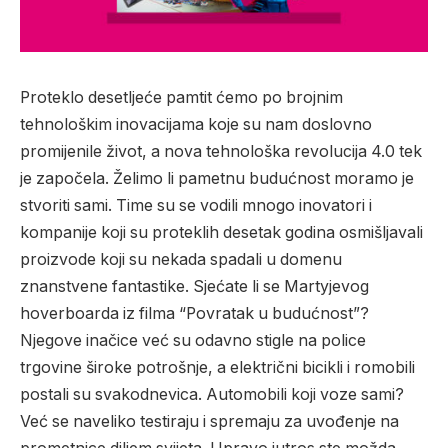
Proteklo desetljeće pamtit ćemo po brojnim
tehnološkim inovacijama koje su nam doslovno
promijenile život, a nova tehnološka revolucija 4.0 tek
je započela.
Želimo li pametnu budućnost moramo je
stvoriti sami. Time su se vodili mnogo inovatori i
kompanije koji su proteklih desetak godina osmišljavali
proizvode koji su nekada spadali u domenu
znanstvene fantastike. Sjećate li se Martyjevog
hoverboarda iz filma “Povratak u budućnost”?
Njegove inačice već su odavno stigle na police
trgovine široke potrošnje, a električni bicikli i romobili
postali su svakodnevica. Automobili koji voze sami?
Već se naveliko testiraju i spremaju za uvođenje na