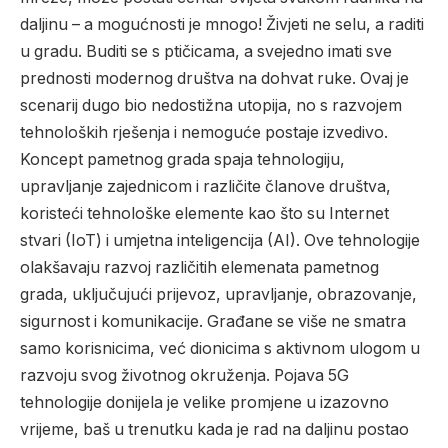
daljinu – a mogućnosti je mnogo!
Živjeti ne selu, a raditi
u gradu. Buditi se s ptičicama, a svejedno imati sve
prednosti modernog društva na dohvat ruke. Ovaj je
scenarij dugo bio nedostižna utopija, no s razvojem
tehnoloških rješenja i nemoguće postaje izvedivo.
Koncept pametnog grada spaja tehnologiju,
upravljanje zajednicom i različite članove društva,
koristeći tehnološke elemente kao što su Internet
stvari (IoT) i umjetna inteligencija (AI). Ove tehnologije
olakšavaju razvoj različitih elemenata pametnog
grada, uključujući prijevoz, upravljanje, obrazovanje,
sigurnost i komunikacije. Građane se više ne smatra
samo korisnicima, već dionicima s aktivnom ulogom u
razvoju svog životnog okruženja. Pojava 5G
tehnologije donijela je velike promjene u izazovno
vrijeme, baš u trenutku kada je rad na daljinu postao