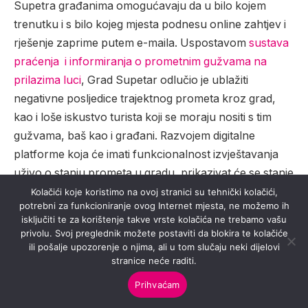
Supetra građanima omogućavaju da u bilo kojem
trenutku i s bilo kojeg mjesta podnesu online zahtjev i
rješenje zaprime putem e-maila. Uspostavom
sustava
praćenja i informiranja o prometnim gužvama na
prilazima luci
, Grad Supetar odlučio je ublažiti
negativne posljedice trajektnog prometa kroz grad,
kao i loše iskustvo turista koji se moraju nositi s tim
gužvama, baš kao i građani. Razvojem digitalne
platforme koja će imati funkcionalnost izvještavanja
uživo o stanju prometa u gradu, prikazivat će se stanje
gužve, vrijeme čekanja, kao i informacije o voznom
Kolačići koje koristimo na ovoj stranici su tehnički kolačići,
potrebni za funkcioniranje ovog Internet mjesta, ne možemo ih
redu, te omogućiti prediktivni kalendar prometnih
isključiti te za korištenje takve vrste kolačića ne trebamo vašu
gužvi na određeni dan u godini. Sustav će koristiti
privolu. Svoj preglednik možete postaviti da blokira te kolačiće
svima koji planiraju svoje putovanje, kao i gradskoj
ili pošalje upozorenje o njima, ali u tom slučaju neki dijelovi
stranice neće raditi.
upravi za koordinaciju gužve i uvođenje veće
sigurnosti u prometu.
Prihvaćam