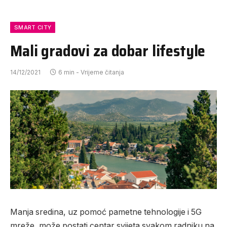
SMART CITY
Mali gradovi za dobar lifestyle
14/12/2021
6 min - Vrijeme čitanja
Manja sredina, uz pomoć pametne tehnologije i 5G
mreže, može postati centar svijeta svakom radniku na