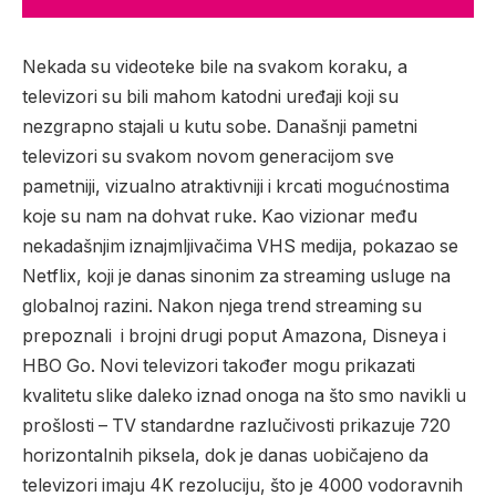
Nekada su videoteke bile na svakom koraku, a
televizori su bili mahom katodni uređaji koji su
nezgrapno stajali u kutu sobe. Današnji pametni
televizori su svakom novom generacijom sve
pametniji, vizualno atraktivniji i krcati mogućnostima
koje su nam na dohvat ruke. Kao vizionar među
nekadašnjim iznajmljivačima VHS medija, pokazao se
Netflix, koji je danas sinonim za streaming usluge na
globalnoj razini. Nakon njega trend streaming su
prepoznali i brojni drugi poput Amazona, Disneya i
HBO Go. Novi televizori također mogu prikazati
kvalitetu slike daleko iznad onoga na što smo navikli u
prošlosti – TV standardne razlučivosti prikazuje 720
horizontalnih piksela, dok je danas uobičajeno da
televizori imaju 4K rezoluciju, što je 4000 vodoravnih