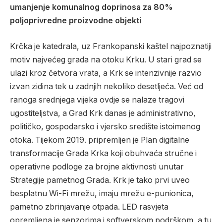
umanjenje komunalnog doprinosa za 80%
poljoprivredne proizvodne objekti
Krčka je katedrala, uz Frankopanski kaštel najpoznatiji
motiv najvećeg grada na otoku Krku. U stari grad se
ulazi kroz četvora vrata, a Krk se intenzivnije razvio
izvan zidina tek u zadnjih nekoliko desetljeća. Već od
ranoga srednjega vijeka ovdje se nalaze tragovi
ugostiteljstva, a Grad Krk danas je administrativno,
političko, gospodarsko i vjersko središte istoimenog
otoka. Tijekom 2019. pripremljen je Plan digitalne
transformacije Grada Krka koji obuhvaća stručne i
operativne podloge za brojne aktivnosti unutar
Strategije pametnog Grada. Krk je tako prvi uveo
besplatnu Wi-Fi mrežu, imaju mrežu e-punionica,
pametno zbrinjavanje otpada. LED rasvjeta
opremljena je senzorima i softverskom podrškom, a tu