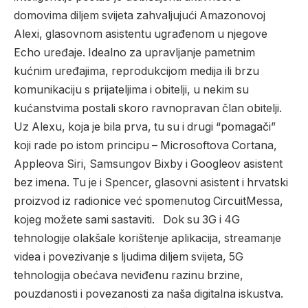
domovima diljem svijeta zahvaljujući Amazonovoj
Alexi, glasovnom asistentu ugrađenom u njegove
Echo uređaje. Idealno za upravljanje pametnim
kućnim uređajima, reprodukcijom medija ili brzu
komunikaciju s prijateljima i obitelji, u nekim su
kućanstvima postali skoro ravnopravan član obitelji.
Uz Alexu, koja je bila prva, tu su i drugi “pomagači”
koji rade po istom principu – Microsoftova Cortana,
Appleova Siri, Samsungov Bixby i Googleov asistent
bez imena. Tu je i Spencer, glasovni asistent i hrvatski
proizvod iz radionice već spomenutog CircuitMessa,
kojeg možete sami sastaviti.
Dok su 3G i 4G
tehnologije olakšale korištenje aplikacija, streamanje
videa i povezivanje s ljudima diljem svijeta, 5G
tehnologija obećava neviđenu razinu brzine,
pouzdanosti i povezanosti za naša digitalna iskustva.