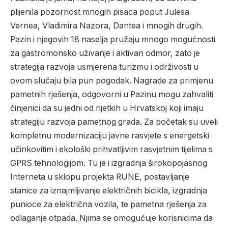
plijenila pozornost mnogih pisaca poput Julesa
Vernea, Vladimira Nazora, Dantea i mnogih drugih.
Pazin i njegovih 18 naselja pružaju mnogo mogućnosti
za gastromonsko uživanje i aktivan odmor, zato je
strategija razvoja usmjerena turizmu i održivosti u
ovom slučaju bila pun pogodak. Nagrade za primjenu
pametnih rješenja, odgovorni u Pazinu mogu zahvaliti
činjenici da su jedni od rijetkih u Hrvatskoj koji imaju
strategiju razvoja pametnog grada. Za početak su uveli
kompletnu modernizaciju javne rasvjete s energetski
učinkovitim i ekološki prihvatljivim rasvjetnim tijelima s
GPRS tehnologijom. Tu je i izgradnja širokopojasnog
Interneta u sklopu projekta RUNE, postavljanje
stanice za iznajmljivanje električnih bicikla, izgradnja
punioce za električna vozila, te pametna rješenja za
odlaganje otpada. Njima se omogućuje korisnicima da