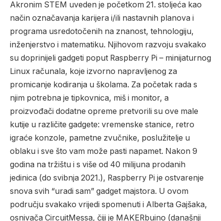
Akronim STEM uveden je početkom 21. stoljeća kao
način označavanja karijera i/ili nastavnih planova i
programa usredotočenih na znanost, tehnologiju,
inženjerstvo i matematiku. Njihovom razvoju svakako
su doprinijeli gadgeti poput Raspberry Pi – minijaturnog
Linux računala, koje izvorno napravljenog za
promicanje kodiranja u školama. Za početak rada s
njim potrebna je tipkovnica, miš i monitor, a
proizvođači dodatne opreme pretvorili su ove male
kutije u različite gadgete: vremenske stanice, retro
igraće konzole, pametne zvučnike, poslužitelje u
oblaku i sve što vam može pasti napamet. Nakon 9
godina na tržištu i s više od 40 milijuna prodanih
jedinica (do svibnja 2021.), Raspberry Pi je ostvarenje
snova svih “uradi sam” gadget majstora. U ovom
području svakako vrijedi spomenuti i Alberta Gajšaka,
osnivača CircuitMessa, čiji je MAKERbuino (današnji