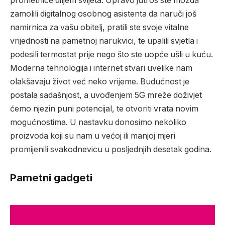
prometnice diljem svijeta. Upravo jutros ste možda
zamolili digitalnog osobnog asistenta da naruči još
namirnica za vašu obitelj, pratili ste svoje vitalne
vrijednosti na pametnoj narukvici, te upalili svjetla i
podesili termostat prije nego što ste uopće ušli u kuću.
Moderna tehnologija i internet stvari uvelike nam
olakšavaju život već neko vrijeme. Budućnost je
postala sadašnjost, a uvođenjem 5G mreže doživjet
ćemo njezin puni potencijal, te otvoriti vrata novim
mogućnostima. U nastavku donosimo nekoliko
proizvoda koji su nam u većoj ili manjoj mjeri
promijenili svakodnevicu u posljednjih desetak godina.
Pametni gadgeti