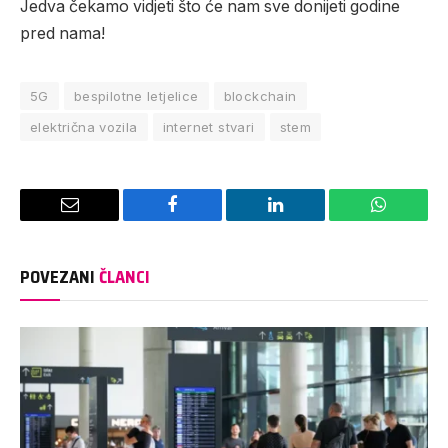
Jedva čekamo vidjeti što će nam sve donijeti godine
pred nama!
5G
bespilotne letjelice
blockchain
električna vozila
internet stvari
stem
Email
Facebook
LinkedIn
WhatsAp
POVEZANI
ČLANCI