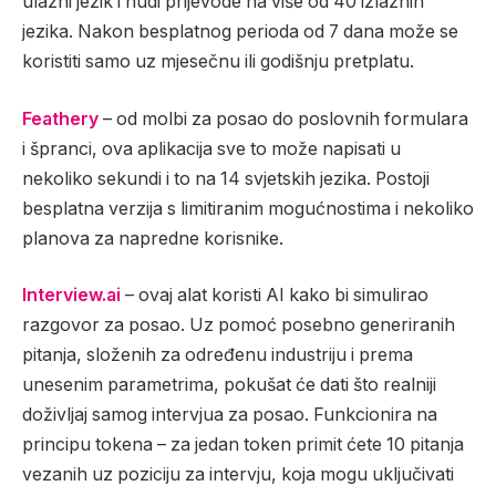
ulazni jezik i nudi prijevode na više od 40 izlaznih
jezika. Nakon besplatnog perioda od 7 dana može se
koristiti samo uz mjesečnu ili godišnju pretplatu.
Feathery
– od molbi za posao do poslovnih formulara
i špranci, ova aplikacija sve to može napisati u
nekoliko sekundi i to na 14 svjetskih jezika. Postoji
besplatna verzija s limitiranim mogućnostima i nekoliko
planova za napredne korisnike.
Interview.ai
– ovaj alat koristi AI kako bi simulirao
razgovor za posao. Uz pomoć posebno generiranih
pitanja, složenih za određenu industriju i prema
unesenim parametrima, pokušat će dati što realniji
doživljaj samog intervjua za posao. Funkcionira na
principu tokena – za jedan token primit ćete 10 pitanja
vezanih uz poziciju za intervju, koja mogu uključivati