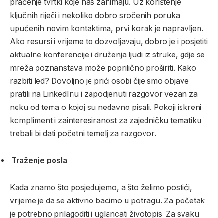
praćenje tvrtki koje nas zanimaju. Uz korištenje
ključnih riječi i nekoliko dobro sročenih poruka
upućenih novim kontaktima, prvi korak je napravljen.
Ako resursi i vrijeme to dozvoljavaju, dobro je i posjetiti
aktualne konferencije i druženja ljudi iz struke, gdje se
mreža poznanstava može poprilično proširiti. Kako
razbiti led? Dovoljno je prići osobi čije smo objave
pratili na LinkedInu i zapodjenuti razgovor vezan za
neku od tema o kojoj su nedavno pisali. Pokoji iskreni
kompliment i zainteresiranost za zajedničku tematiku
trebali bi dati početni temelj za razgovor.
Traženje posla
Kada znamo što posjedujemo, a što želimo postići,
vrijeme je da se aktivno bacimo u potragu. Za početak
je potrebno prilagoditi i uglancati životopis. Za svaku