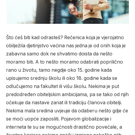
Što ćeš biti kad odrasteš? Rečenica koja je vjerojatno
obilježila djetinjstvo većina nas jedna je od onih koja je
zabavna samo dok ne shvatimo doista da nešto
moramo biti. A to nešto moramo odabrati poprilično
rano u životu, tamo negdje oko 15. godine kada
upisujemo srednju školu ili oko 18. godine kada se
odlučujemo na fakultet ili višu školu. Nekima je put
predodređen obiteljskim ambicijama, pa se tako od njih
očekuje da nastave zanat ili tradiciju članova obitelji.
Nekima mala sredina uvjeuje da odaberu nešto gdje će
se moći uopće zaposliti. Pojavom globalizacije i
interneta te su se mogućnosti drastično povećale, a