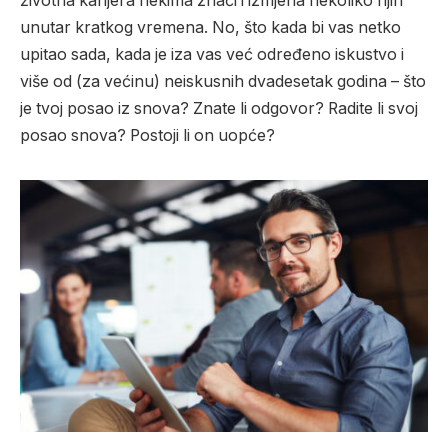
životna karijera nekima znači i izmjena nekoliko njih
unutar kratkog vremena. No, što kada bi vas netko
upitao sada, kada je iza vas već određeno iskustvo i
više od (za većinu) neiskusnih dvadesetak godina – što
je tvoj posao iz snova? Znate li odgovor? Radite li svoj
posao snova? Postoji li on uopće?