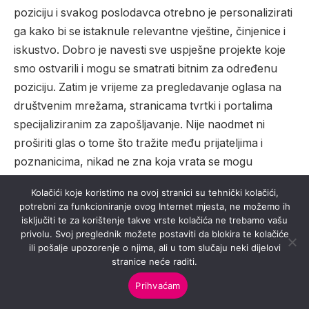
poziciju i svakog poslodavca otrebno je personalizirati
ga kako bi se istaknule relevantne vještine, činjenice i
iskustvo. Dobro je navesti sve uspješne projekte koje
smo ostvarili i mogu se smatrati bitnim za određenu
poziciju. Zatim je vrijeme za pregledavanje oglasa na
društvenim mrežama, stranicama tvrtki i portalima
specijaliziranim za zapošljavanje. Nije naodmet ni
proširiti glas o tome što tražite među prijateljima i
poznanicima, nikad ne zna koja vrata se mogu
nenadano otvoriti.
Kolačići koje koristimo na ovoj stranici su tehnički kolačići,
potrebni za funkcioniranje ovog Internet mjesta, ne možemo ih
Što kada nemamo posao iz snova?
isključiti te za korištenje takve vrste kolačića ne trebamo vašu
privolu. Svoj preglednik možete postaviti da blokira te kolačiće
ili pošalje upozorenje o njima, ali u tom slučaju neki dijelovi
Iako nije uvijek moguće pronaći posao koji ispunjava
stranice neće raditi.
sve kriterije, možemo se iznenaditi koliko nas može
Prihvaćam
ispunjavati posao koji odgovara većini kriterija s našeg