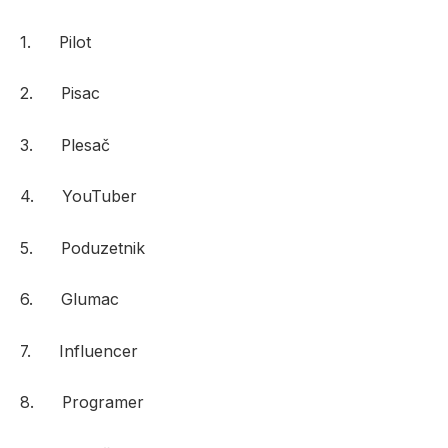
1. Pilot
2. Pisac
3. Plesač
4. YouTuber
5. Poduzetnik
6. Glumac
7. Influencer
8. Programer