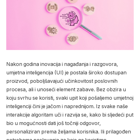
Nakon godina inovacija i nagađanja i razgovora,
umjetna inteligencija (UI) je postala široko dostupan
proizvod, poboljšavajući učinkovitost poslovnih
procesa, ali i unoseći element zabave. Bez obzira u
koju svrhu se koristi, svaki upit koji pošaljemo umjetnoj
inteligenciji čini je jačom i naprednijom. Iz svake naše
interakcije algoritam uči i razvija se, kako bi sljedeći put
bio u mogućnosti dati još točniji odgovor,
personaliziran prema željama korisnika. Ili prilagođen