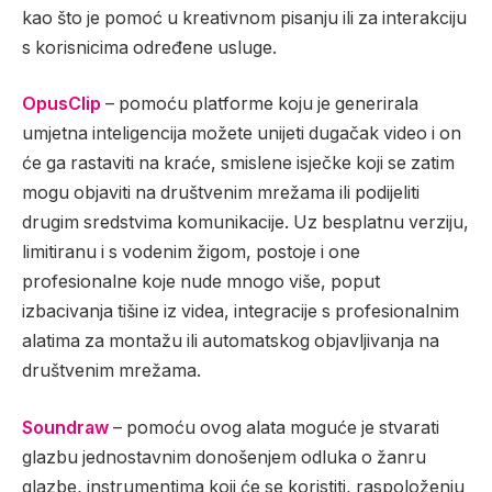
kao što je pomoć u kreativnom pisanju ili za interakciju
s korisnicima određene usluge.
OpusClip
– pomoću platforme koju je generirala
umjetna inteligencija možete unijeti dugačak video i on
će ga rastaviti na kraće, smislene isječke koji se zatim
mogu objaviti na društvenim mrežama ili podijeliti
drugim sredstvima komunikacije. Uz besplatnu verziju,
limitiranu i s vodenim žigom, postoje i one
profesionalne koje nude mnogo više, poput
izbacivanja tišine iz videa, integracije s profesionalnim
alatima za montažu ili automatskog objavljivanja na
društvenim mrežama.
Soundraw
– pomoću ovog alata moguće je stvarati
glazbu jednostavnim donošenjem odluka o žanru
glazbe, instrumentima koji će se koristiti, raspoloženju