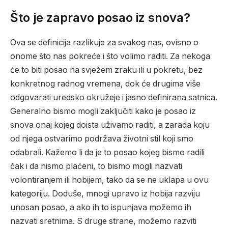
Što je zapravo posao iz snova?
Ova se definicija razlikuje za svakog nas, ovisno o
onome što nas pokreće i što volimo raditi. Za nekoga
će to biti posao na svježem zraku ili u pokretu, bez
konkretnog radnog vremena, dok će drugima više
odgovarati uredsko okružeje i jasno definirana satnica.
Generalno bismo mogli zaključiti kako je posao iz
snova onaj kojeg doista uživamo raditi, a zarada koju
od njega ostvarimo podržava životni stil koji smo
odabrali. Kažemo li da je to posao kojeg bismo radili
čak i da nismo plaćeni, to bismo mogli nazvati
volontiranjem ili hobijem, tako da se ne uklapa u ovu
kategoriju. Doduše, mnogi upravo iz hobija razviju
unosan posao, a ako ih to ispunjava možemo ih
nazvati sretnima. S druge strane, možemo razviti