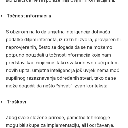
što znači da ne raspolaže najnovijim informacijama.
Točnost informacija
S obzirom na to da umjetna inteligencija dohvaća
podatke diljem interneta, iz raznih izvora, provjerenih i
neprovjerenih, često se događa da se ne možemo
potpuno pouzdati u točnost informacija koje nam
predstavi kao činjenice. Iako svakodnevno uči putem
novih upita, umjetna inteligencija još uvijek nema moć
suptilnog razaznavanja određenih stvari, tako da se
može dogoditi da nešto “shvati” izvan konteksta.
Troškovi
Zbog svoje složene prirode, pametne tehnologije
mogu biti skupe za implementaciju, ali i održavanje.