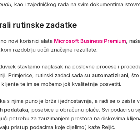
oudu
, kao i zajedničkog rada na svim dokumentima istov
ali rutinske zadatke
no novi korisnici alata
Microsoft Business Premium
, naš
atkom razdoblju uočili značajne rezultate.
duvijek stavljamo naglasak na poslovne procese i procedu
ji. Primjerice, rutinski zadaci sada su
automatizirani
, št
lijente te im se možemo još kvalitetnije posvetiti.
 s njima puno je brža i jednostavnija, a radi se o zaista v
vih podataka
, posebice u obračunu plaće. Svi podaci su s
ajući potrebu za zauzimanjem prostora na diskovima klijena
aju pristup podacima koje dijelimo’, kaže Reljić.