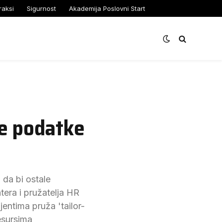
raksi
Sigurnost
Akademija Poslovni Start
je podatke
 da bi ostale
tera i pružatelja HR
entima pruža 'tailor-
esursima