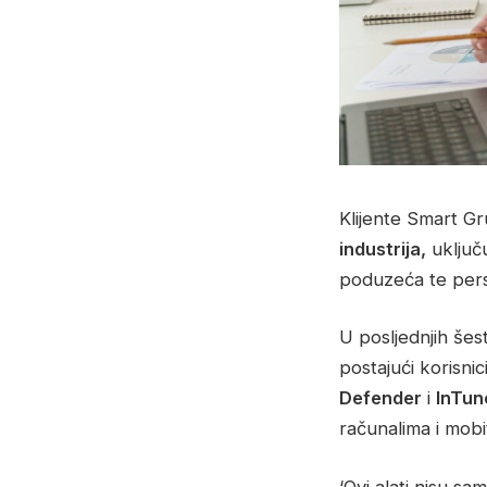
Klijente Smart G
industrija,
uključu
poduzeća te per
U posljednjih šes
postajući korisnic
Defender
i
InTun
računalima i mobi
‘Ovi alati nisu sa