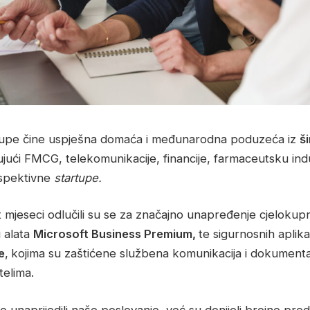
rupe čine uspješna domaća i međunarodna poduzeća iz
š
jući FMCG, telekomunikacije, financije, farmaceutsku indus
spektivne
startupe.
t mjeseci odlučili su se za značajno unapređenje cjeloku
i alata
Microsoft Business Premium,
te sigurnosnih aplika
e
,
kojima su zaštićene službena komunikacija i dokumenta
telima.
mo unaprijedili naše poslovanje, već su donijeli brojne pre