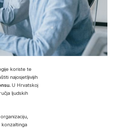
ije koriste te
ti najosjetljivijih
onsu.
U Hrvatskoj
učja ljudskih
organizaciju,
R konzaltinga