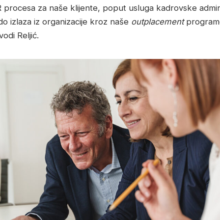
 procesa za naše klijente, poput usluga kadrovske adminis
o izlaza iz organizacije kroz naše
outplacement
programe
vodi Reljić.