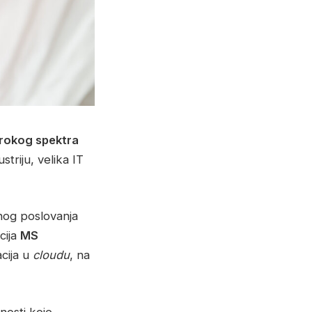
irokog spektra
triju, velika IT
pnog poslovanja
cija
MS
cija u
cloudu
, na
dnosti koje