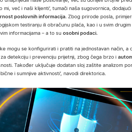
i, već i naši klijenti’, tumači naša sugovornica, dodajući 
rnost poslovnih informacija
. Zbog prirode posla, primjeri
ogijskom testiranju ili obračunu plaća, kao i u svim drugi
jivim informacijama – a to su
osobni podaci.
ke mogu se konfigurirati i pratiti na jednostavan način, a o
a detekciju i prevenciju prijetnji, zbog čega brzo i
autom
nosti. Također uključuje dodatan sloj zaštite analizom po
ične i sumnjive aktivnosti’, navodi direktorica.