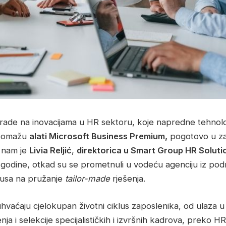
 rade na inovacijama u HR sektoru, koje napredne tehnolog
 pomažu
alati Microsoft Business Premium,
pogotovo u zašti
a nam je
Livia Reljić
,
direktorica u Smart Group HR Soluti
godine, otkad su se prometnuli u vodeću agenciju iz podr
kusa na pružanje
tailor-made
rješenja.
vaćaju cjelokupan životni ciklus zaposlenika, od ulaza u 
ja i selekcije specijalističkih i izvršnih kadrova, preko H