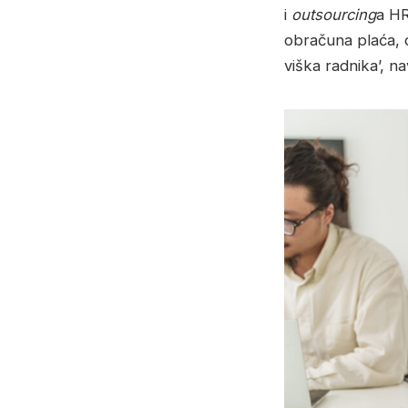
i
outsourcing
a HR
obračuna plaća, d
viška radnika’, na