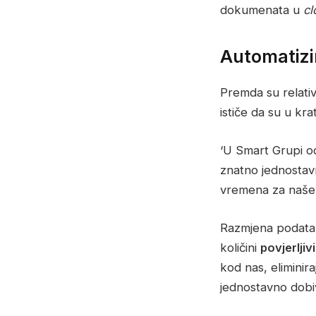
dokumenata u
cl
Automatizir
Premda su relativ
ističe da su u kr
‘U Smart Grupi o
znatno jednostavni
vremena za naše k
Razmjena podataka
količini
povjerlji
kod nas, eliminir
jednostavno dobiv