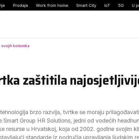
nje
Prodaja
Work from home
Smart City
IoT
5G
U p
 svojih korisnika
tka zaštitila najosjetljivi
ehnologija brzo razvija, tvrtke se moraju prilagođavati
se Smart Group HR Solutions, jedni od vodećih headhun
e resurse u Hrvatskoj, koja od 2002. godine svojim klij
tavljajući standarde iz područja upravljanja ljudskim r