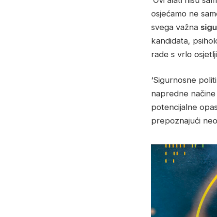
osjećamo ne samo m
svega važna
sigu
kandidata, psihol
rade s vrlo osjetl
‘Sigurnosne politi
napredne načine z
potencijalne opas
prepoznajući neob