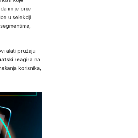
da im je prije
ce u selekciji
m segmentima,
vi alati pružaju
atski reagira
na
našanja korisnika,