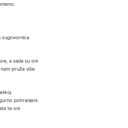
remeno.
a sugovornica
re, a sada su oni
o nam pruža više
elikoj
igurno pohranjeni
ta te oni