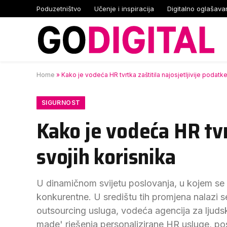
Poduzetništvo
Učenje i inspiracija
Digitalno oglašava
Home
»
Kako je vodeća HR tvrtka zaštitila najosjetljivije podatke
SIGURNOST
Kako je vodeća HR tvr
svojih korisnika
U dinamičnom svijetu poslovanja, u kojem se t
konkurentne. U središtu tih promjena nalazi 
outsourcing usluga, vodeća agencija za ljudsk
made' rješenja personalizirane HR usluge, pos