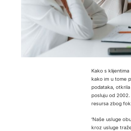
Kako s klijentima
kako im u tome
podataka, otkril
posluju od 2002. 
resursa zbog fo
‘Naše usluge obuh
kroz usluge tražen