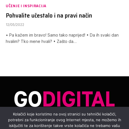
UČENJE I INSPIRACIJA
Pohvalite učestalo i na pravi način
12/05/2022
• Pa kažem im bravo! Samo tako naprijed! • Da ih svaki dan
hvalim? Tko mene hvali? • Zašto da…
Kolačići koje koristimo na ovoj stranici su tehnički kolačići,
potrebni za funkcioniranje ovog Internet mjesta, ne možemo ih
Facebook
Instagram
YouTube
TikTok
isključiti te za korištenje takve vrste kolačića ne trebamo vašu