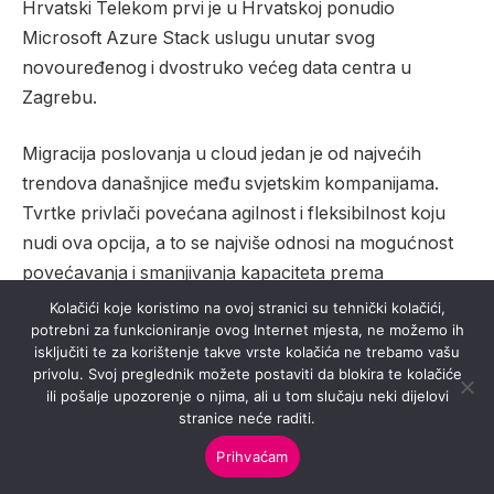
Hrvatski Telekom prvi je u Hrvatskoj ponudio
Microsoft Azure Stack uslugu unutar svog
novouređenog i dvostruko većeg data centra u
Zagrebu.
Migracija poslovanja u cloud jedan je od najvećih
trendova današnjice među svjetskim kompanijama.
Tvrtke privlači povećana agilnost i fleksibilnost koju
nudi ova opcija, a to se najviše odnosi na mogućnost
povećavanja i smanjivanja kapaciteta prema
trenutnom zahtjevu.
Kolačići koje koristimo na ovoj stranici su tehnički kolačići,
potrebni za funkcioniranje ovog Internet mjesta, ne možemo ih
isključiti te za korištenje takve vrste kolačića ne trebamo vašu
Ovakav način poslovanja ima velike prednosti kada je
privolu. Svoj preglednik možete postaviti da blokira te kolačiće
u pitanju učinkovitost i omogućuje tvrtkama brzu
ili pošalje upozorenje o njima, ali u tom slučaju neki dijelovi
reakciju i prilagodbu na nove uvjete i mogućnosti. U
stranice neće raditi.
2000 četvornih metara serverskih sala, u kojima se
Prihvaćam
nalazi 288 rackova, s mogućnošću smještanja više od