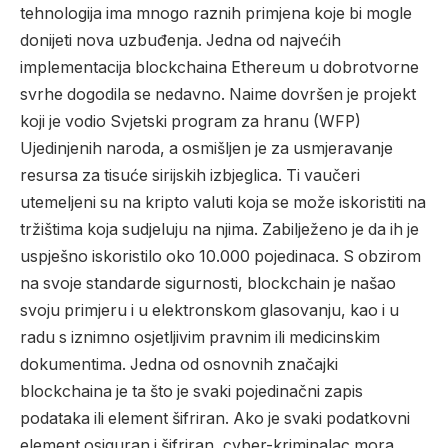
tehnologija ima mnogo raznih primjena koje bi mogle
donijeti nova uzbuđenja. Jedna od najvećih
implementacija blockchaina Ethereum u dobrotvorne
svrhe dogodila se nedavno. Naime dovršen je projekt
koji je vodio Svjetski program za hranu (WFP)
Ujedinjenih naroda, a osmišljen je za usmjeravanje
resursa za tisuće sirijskih izbjeglica. Ti vaučeri
utemeljeni su na kripto valuti koja se može iskoristiti na
tržištima koja sudjeluju na njima. Zabilježeno je da ih je
uspješno iskoristilo oko 10.000 pojedinaca. S obzirom
na svoje standarde sigurnosti, blockchain je našao
svoju primjeru i u elektronskom glasovanju, kao i u
radu s iznimno osjetljivim pravnim ili medicinskim
dokumentima. Jedna od osnovnih značajki
blockchaina je ta što je svaki pojedinačni zapis
podataka ili element šifriran. Ako je svaki podatkovni
element osiguran i šifriran, cyber-kriminalac mora