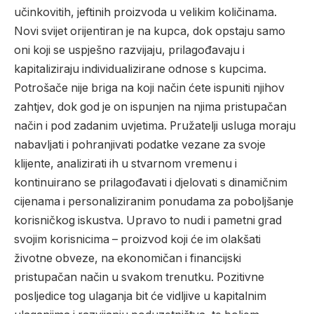
učinkovitih, jeftinih proizvoda u velikim količinama.
Novi svijet orijentiran je na kupca, dok opstaju samo
oni koji se uspješno razvijaju, prilagođavaju i
kapitaliziraju individualizirane odnose s kupcima.
Potrošače nije briga na koji način ćete ispuniti njihov
zahtjev, dok god je on ispunjen na njima pristupačan
način i pod zadanim uvjetima. Pružatelji usluga moraju
nabavljati i pohranjivati podatke vezane za svoje
klijente, analizirati ih u stvarnom vremenu i
kontinuirano se prilagođavati i djelovati s dinamičnim
cijenama i personaliziranim ponudama za poboljšanje
korisničkog iskustva. Upravo to nudi i pametni grad
svojim korisnicima – proizvod koji će im olakšati
životne obveze, na ekonomičan i financijski
pristupačan način u svakom trenutku. Pozitivne
posljedice tog ulaganja bit će vidljive u kapitalnim