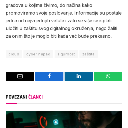
gradova u kojima živimo, do načina kako
promoviramo svoje poslovanje. Informacije su postale
jedna od najvrjednijih valuta i zato se više se isplati
uložiti u zaštitu svog digitalnog okruženja, nego žaliti
za onim što je moglo biti kada već bude prekasno.
cloud
cyber napad
sigurnost
zaštita
Email
Facebook
LinkedIn
WhatsAp
POVEZANI
ČLANCI