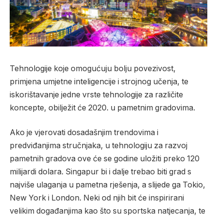
Tehnologije koje omogućuju bolju povezivost,
primjena umjetne inteligencije i strojnog učenja, te
iskorištavanje jedne vrste tehnologije za različite
koncepte, obilježit će 2020. u pametnim gradovima.
Ako je vjerovati dosadašnjim trendovima i
predviđanjima stručnjaka, u tehnologiju za razvoj
pametnih gradova ove će se godine uložiti preko 120
milijardi dolara. Singapur bi i dalje trebao biti grad s
najviše ulaganja u pametna rješenja, a slijede ga Tokio,
New York i London. Neki od njih bit će inspirirani
velikim događanjima kao što su sportska natjecanja, te