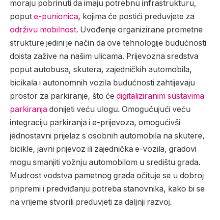
moraju pobrinuti da imaju potrebnu infrastrukturu,
poput
e-punionica
, kojima će postići preduvjete za
održivu mobilnost
. Uvođenje organizirane prometne
strukture jedini je način da ove tehnologije budućnosti
doista zažive na našim ulicama. Prijevozna sredstva
poput autobusa, skutera, zajedničkih automobila,
bicikala i autonomnih vozila budućnosti zahtijevaju
prostor za parkiranje, što će
digitaliziranim sustavima
parkiranja
donijeti veću ulogu.
Omogućujući veću
integraciju parkiranja i e-prijevoza, omogućivši
jednostavni prijelaz s osobnih automobila na skutere,
bicikle, javni prijevoz ili zajednička e-vozila, gradovi
mogu smanjiti vožnju automobilom u središtu grada.
Mudrost vodstva pametnog grada očituje se u dobroj
pripremi i predviđanju potreba stanovnika, kako bi se
na vrijeme stvorili preduvjeti za daljnji razvoj.