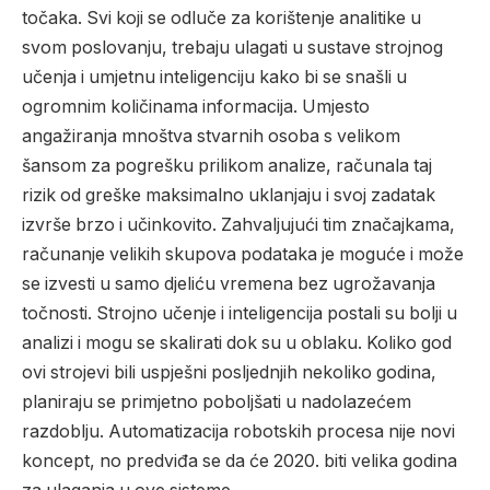
točaka. Svi koji se odluče za korištenje analitike u
svom poslovanju, trebaju ulagati u sustave strojnog
učenja i umjetnu inteligenciju kako bi se snašli u
ogromnim količinama informacija. Umjesto
angažiranja mnoštva stvarnih osoba s velikom
šansom za pogrešku prilikom analize, računala taj
rizik od greške maksimalno uklanjaju i svoj zadatak
izvrše brzo i učinkovito. Zahvaljujući tim značajkama,
računanje velikih skupova podataka je moguće i može
se izvesti u samo djeliću vremena bez ugrožavanja
točnosti. Strojno učenje i inteligencija postali su bolji u
analizi i mogu se skalirati dok su u oblaku. Koliko god
ovi strojevi bili uspješni posljednjih nekoliko godina,
planiraju se primjetno poboljšati u nadolazećem
razdoblju. Automatizacija robotskih procesa nije novi
koncept, no predviđa se da će 2020. biti velika godina