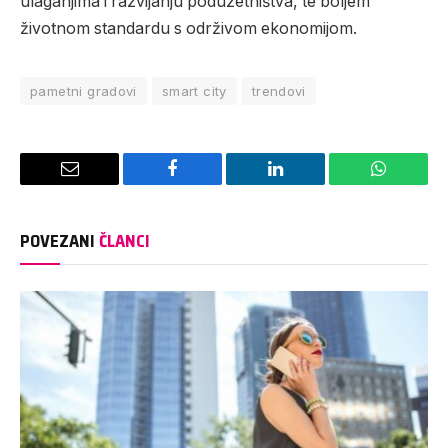
ulaganjima i razvijanju poduzetništva, te boljem
životnom standardu s održivom ekonomijom.
pametni gradovi
smart city
trendovi
Email
Facebook
LinkedIn
WhatsAp
POVEZANI
ČLANCI