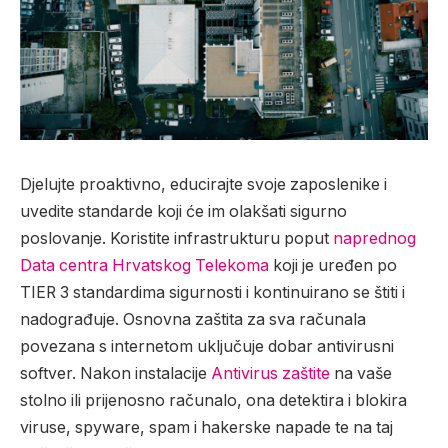
Djelujte proaktivno, educirajte svoje zaposlenike i
uvedite standarde koji će im olakšati sigurno
poslovanje. Koristite infrastrukturu poput
naprednog
Data centra Hrvatskog Telekoma
koji je uređen po
TIER 3 standardima sigurnosti i kontinuirano se štiti i
nadograđuje. Osnovna zaštita za sva računala
povezana s internetom uključuje dobar antivirusni
softver. Nakon instalacije
Antivirus zaštite
na vaše
stolno ili prijenosno računalo, ona detektira i blokira
viruse, spyware, spam i hakerske napade te na taj