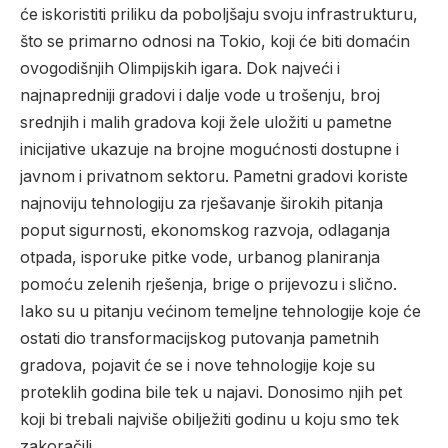
će iskoristiti priliku da poboljšaju svoju infrastrukturu,
što se primarno odnosi na Tokio, koji će biti domaćin
ovogodišnjih Olimpijskih igara. Dok najveći i
najnapredniji gradovi i dalje vode u trošenju, broj
srednjih i malih gradova koji žele uložiti u pametne
inicijative ukazuje na brojne mogućnosti dostupne i
javnom i privatnom sektoru. Pametni gradovi koriste
najnoviju tehnologiju za rješavanje širokih pitanja
poput sigurnosti, ekonomskog razvoja, odlaganja
otpada, isporuke pitke vode, urbanog planiranja
pomoću zelenih rješenja, brige o prijevozu i slično.
Iako su u pitanju većinom temeljne tehnologije koje će
ostati dio transformacijskog putovanja pametnih
gradova, pojavit će se i nove tehnologije koje su
proteklih godina bile tek u najavi. Donosimo njih pet
koji bi trebali najviše obilježiti godinu u koju smo tek
zakoračili.