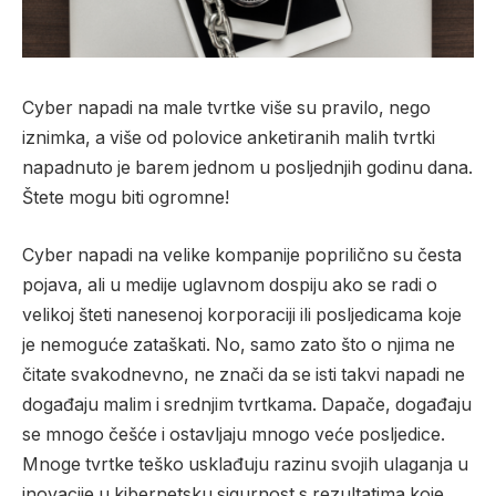
Cyber napadi na male tvrtke više su pravilo, nego
iznimka, a više od polovice anketiranih malih tvrtki
napadnuto je barem jednom u posljednjih godinu dana.
Štete mogu biti ogromne!
Cyber napadi na velike kompanije poprilično su česta
pojava, ali u medije uglavnom dospiju ako se radi o
velikoj šteti nanesenoj korporaciji ili posljedicama koje
je nemoguće zataškati. No, samo zato što o njima ne
čitate svakodnevno, ne znači da se isti takvi napadi ne
događaju malim i srednjim tvrtkama. Dapače, događaju
se mnogo češće i ostavljaju mnogo veće posljedice.
Mnoge tvrtke teško usklađuju razinu svojih ulaganja u
inovacije u kibernetsku sigurnost s rezultatima koje