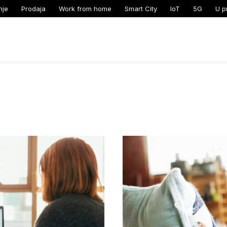
nje
Prodaja
Work from home
Smart City
IoT
5G
U p