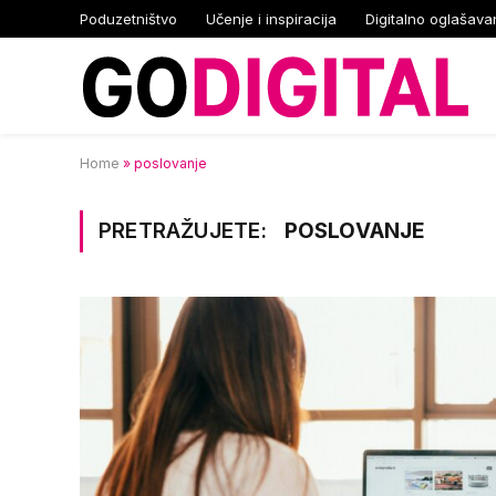
Poduzetništvo
Učenje i inspiracija
Digitalno oglašava
Home
»
poslovanje
PRETRAŽUJETE:
POSLOVANJE