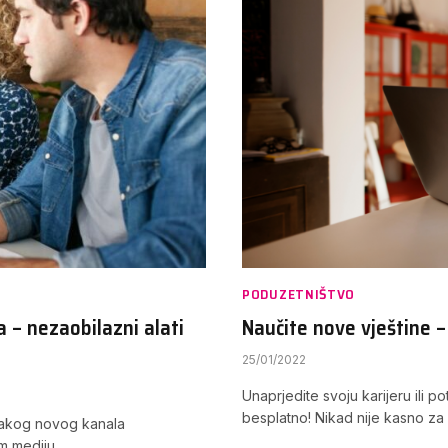
PODUZETNIŠTVO
a – nezaobilazni alati
Naučite nove vještine –
25/01/2022
Unaprjedite svoju karijeru ili p
besplatno! Nikad nije kasno za
vakog novog kanala
om mediju…