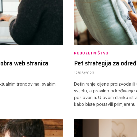
PODUZETNIŠTVO
dobra web stranica
Pet strategija za određi
12/06/2023
ktualnim trendovima, svakim
Definiranje cijene proizvoda il
.
svijetu, a pravilno određivanje
poslovanja. U ovom članku istra
kako biste postavili primjerenu 