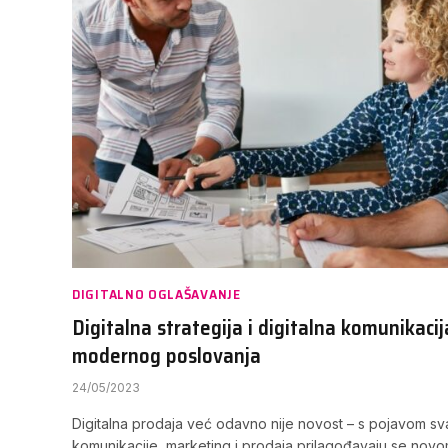
DIGITALNO OGLAŠAVANJE
Digitalna strategija i digitalna komunikacij
modernog poslovanja
24/05/2023
Digitalna prodaja već odavno nije novost – s pojavom s
komunikacije, marketing i prodaja prilagođavaju se nov