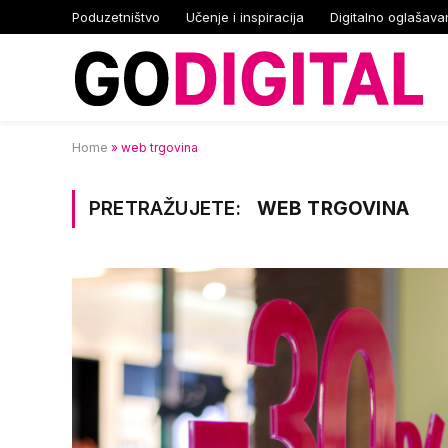
Poduzetništvo
Učenje i inspiracija
Digitalno oglašava
Home
»
web trgovina
PRETRAŽUJETE:
WEB TRGOVINA