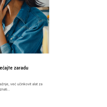
većajte zaradu
žnje, već učinkovit alat za
oznati…