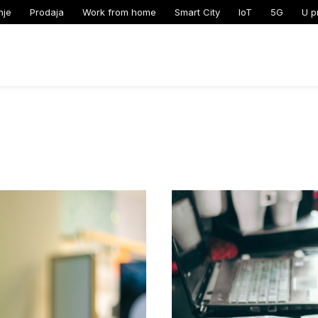
nje
Prodaja
Work from home
Smart City
IoT
5G
U p