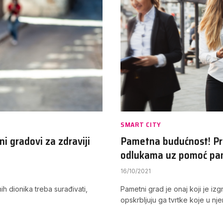
SMART CITY
ni gradovi za zdraviji
Pametna budućnost! Pr
odlukama uz pomoć pam
16/10/2021
ih dionika treba surađivati,
Pametni grad je onaj koji je iz
opskrbljuju ga tvrtke koje u n