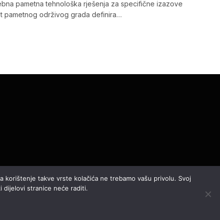
sebna pametna tehnološka rješenja za specifične izazove
t pametnog održivog grada definira…
 za korištenje takve vrste kolačića ne trebamo vašu privolu. Svoj
 dijelovi stranice neće raditi.