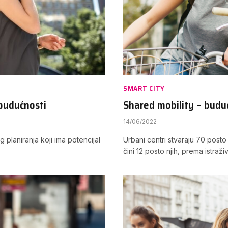
SMART CITY
budućnosti
Shared mobility – budu
14/06/2022
planiranja koji ima potencijal
Urbani centri stvaraju 70 posto
čini 12 posto njih, prema istr