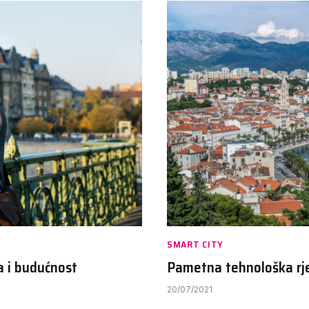
SMART CITY
a i budućnost
Pametna tehnološka rje
20/07/2021