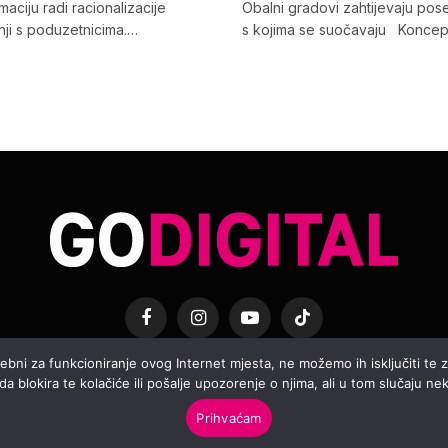
aciju radi racionalizacije
Obalni gradovi zahtijevaju po
nji s poduzetnicima.…
s kojima se suočavaju Koncep
Facebook
Instagram
YouTube
TikTok
otrebni za funkcioniranje ovog Internet mjesta, ne možemo ih isključiti te
2026. Hrvatski Telekom d.d. Sva prava pridržana.
Uvjeti korištenja
 blokira te kolačiće ili pošalje upozorenje o njima, ali u tom slučaju neki
Prihvaćam