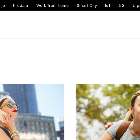
nje
Prodaja
Work from home
Smart City
IoT
5G
U p