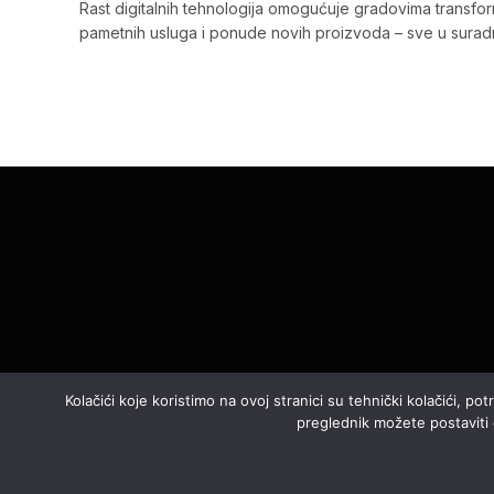
Rast digitalnih tehnologija omogućuje gradovima transform
pametnih usluga i ponude novih proizvoda – sve u surad
Kolačići koje koristimo na ovoj stranici su tehnički kolačići, p
preglednik možete postaviti da