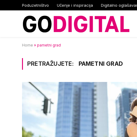
Poduzetništvo
Učenje i inspiracija
Digitalno oglašava
Home
»
pametni grad
PRETRAŽUJETE:
PAMETNI GRAD