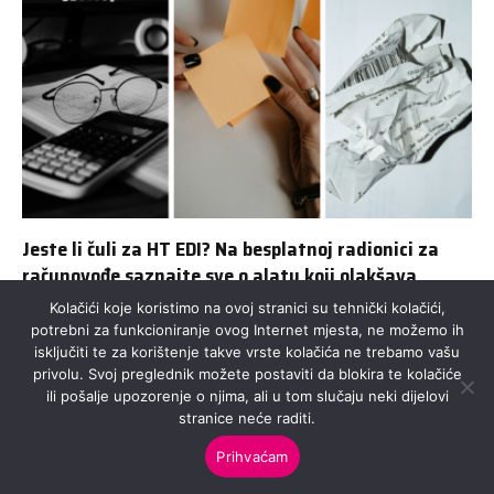
Jeste li čuli za HT EDI? Na besplatnoj radionici za
računovođe saznajte sve o alatu koji olakšava
Fiskalizaciju 2.0
Kolačići koje koristimo na ovoj stranici su tehnički kolačići,
potrebni za funkcioniranje ovog Internet mjesta, ne možemo ih
isključiti te za korištenje takve vrste kolačića ne trebamo vašu
privolu. Svoj preglednik možete postaviti da blokira te kolačiće
ili pošalje upozorenje o njima, ali u tom slučaju neki dijelovi
stranice neće raditi.
Prihvaćam