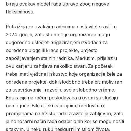
biraju ovakav model rada upravo zbog njegove
fleksibilnosti.
Potražnja za ovakvim radnicima nastavit će rasti i u
2024. godini, zato što mnoge organizacije mogu
dugoročno uštedjeti angažiranjem izvođača za
određene uloge ili kraće projekte, umjesto
zapošljavanjem stalnih radnika. Međutim, prijelaz u
ovu karijeru zahtijeva nekoliko stvari. Za početak
treba imati vještine i iskustvo koje organizacije žele za
određene projekte, dok istodobno treba biti motiviran
za usavršavanje i razvoj u svoje slobodno vrijeme.
Edukacije na račun poslodavaca u ovom su slučaju
nemoguće. Biti u tijeku s brojnim trendovima i
promjenama na tržištu rada izrazito je zahtjevno, zato
je honorarni način rada odabir onih koji se mogu nositi
s takvim, u neku ruku nesigurnijim stilom života.