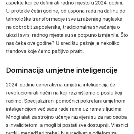
aspekte koji će definirati radno mjesto u 2024. godini.
U protekle četiri godine, od uspona rada na daljinu do
tehnološke transformacije i sve izraženijeg naglaska
na dobrobit zaposlenika, tradicionalna shvaćanja o
ulozi i svrsi radnog mjesta su se potpuno izmijenila. Što
nas čeka ove godine? U središtu pažnje je nekoliko
trendova koje ćemo pažljivo pratiti.
Dominacija umjetne inteligencije
2024. godine generativna umjetna inteligencija će
revolucionirati način na koji razmišljamo o poslu koji
radimo. Specijalizirani pomoćnici pokretani umjetnom
inteligencijom već sada rade rame uz rame s ljudima.
Mnogi alati za strojno učenje razvijeni su za rad osoba
s invaliditetom, a mogli bi postati sve dostupniji. Vlasnici
tvrtki i menadžeri trebali bi surađivati s odjelom za