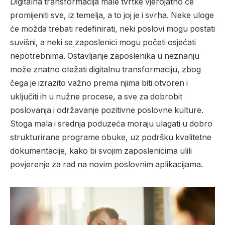
Digitalna transformacija male tvrtke vjerojatno će
promijeniti sve, iz temelja, a to joj je i svrha. Neke uloge
će možda trebati redefinirati, neki poslovi mogu postati
suvišni, a neki se zaposlenici mogu početi osjećati
nepotrebnima. Ostavljanje zaposlenika u neznanju
može znatno otežati digitalnu transformaciju, zbog
čega je izrazito važno prema njima biti otvoren i
uključiti ih u nužne procese, a sve za dobrobit
poslovanja i održavanje pozitivne poslovne kulture.
Stoga mala i srednja poduzeća moraju ulagati u dobro
strukturirane programe obuke, uz podršku kvalitetne
dokumentacije, kako bi svojim zaposlenicima ulili
povjerenje za rad na novim poslovnim aplikacijama.