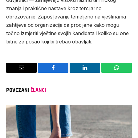
odvjetnici — zahtijevaju visoku razinu tehničkog
znanja i praktične nastave kroz tercijarno
obrazovanje. Zapošljavanje temeljeno na vještinama
zahtijeva od organizacija da procijene kako mogu
točno izmjeriti vještine svojih kandidata i koliko su one
bitne za posao koji bi trebao obavljati.
Email
Facebook
LinkedIn
WhatsAp
POVEZANI
ČLANCI