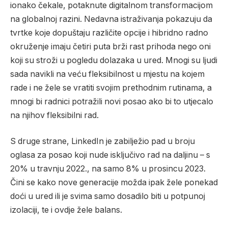
ionako čekale, potaknute digitalnom transformacijom
na globalnoj razini. Nedavna istraživanja pokazuju da
tvrtke koje dopuštaju različite opcije i hibridno radno
okruženje imaju četiri puta brži rast prihoda nego oni
koji su stroži u pogledu dolazaka u ured. Mnogi su ljudi
sada navikli na veću fleksibilnost u mjestu na kojem
rade i ne žele se vratiti svojim prethodnim rutinama, a
mnogi bi radnici potražili novi posao ako bi to utjecalo
na njihov fleksibilni rad.
S druge strane, LinkedIn je zabilježio pad u broju
oglasa za posao koji nude isključivo rad na daljinu – s
20% u travnju 2022., na samo 8% u prosincu 2023.
Čini se kako nove generacije možda ipak žele ponekad
doći u ured ili je svima samo dosadilo biti u potpunoj
izolaciji, te i ovdje žele balans.