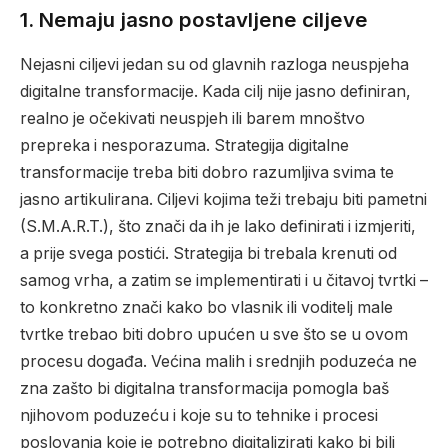
1.
Nemaju jasno postavljene ciljeve
Nejasni ciljevi jedan su od glavnih razloga neuspjeha
digitalne transformacije. Kada cilj nije jasno definiran,
realno je očekivati neuspjeh ili barem mnoštvo
prepreka i nesporazuma. Strategija digitalne
transformacije treba biti dobro razumljiva svima te
jasno artikulirana. Ciljevi kojima teži trebaju biti pametni
(S.M.A.R.T.), što znači da ih je lako definirati i izmjeriti,
a prije svega postići. Strategija bi trebala krenuti od
samog vrha, a zatim se implementirati i u čitavoj tvrtki –
to konkretno znači kako bo vlasnik ili voditelj male
tvrtke trebao biti dobro upućen u sve što se u ovom
procesu događa. Većina malih i srednjih poduzeća ne
zna zašto bi digitalna transformacija pomogla baš
njihovom poduzeću i koje su to tehnike i procesi
poslovanja koje je potrebno digitalizirati kako bi bili