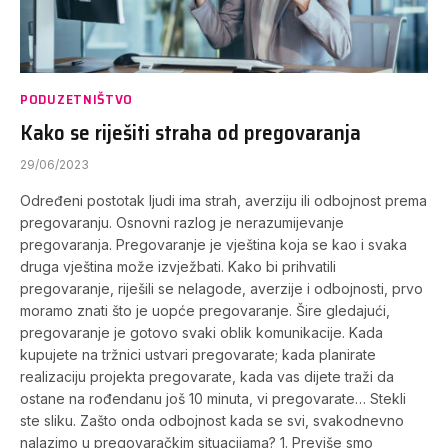
PODUZETNIŠTVO
Kako se riješiti straha od pregovaranja
29/06/2023
Određeni postotak ljudi ima strah, averziju ili odbojnost prema
pregovaranju. Osnovni razlog je nerazumijevanje
pregovaranja. Pregovaranje je vještina koja se kao i svaka
druga vještina može izvježbati. Kako bi prihvatili
pregovaranje, riješili se nelagode, averzije i odbojnosti, prvo
moramo znati što je uopće pregovaranje. Šire gledajući,
pregovaranje je gotovo svaki oblik komunikacije. Kada
kupujete na tržnici ustvari pregovarate; kada planirate
realizaciju projekta pregovarate, kada vas dijete traži da
ostane na rođendanu još 10 minuta, vi pregovarate… Stekli
ste sliku. Zašto onda odbojnost kada se svi, svakodnevno
nalazimo u pregovaračkim situacijama? 1. Previše smo