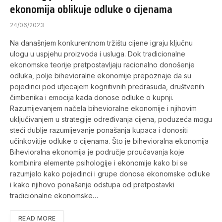
ekonomija oblikuje odluke o cijenama
24/06/2023
Na današnjem konkurentnom tržištu cijene igraju ključnu
ulogu u uspjehu proizvoda i usluga. Dok tradicionalne
ekonomske teorije pretpostavljaju racionalno donošenje
odluka, polje bihevioralne ekonomije prepoznaje da su
pojedinci pod utjecajem kognitivnih predrasuda, društvenih
čimbenika i emocija kada donose odluke o kupnji.
Razumijevanjem načela bihevioralne ekonomije i njihovim
uključivanjem u strategije određivanja cijena, poduzeća mogu
steći dublje razumijevanje ponašanja kupaca i donositi
učinkovitije odluke o cijenama. Što je bihevioralna ekonomija
Bihevioralna ekonomija je područje proučavanja koje
kombinira elemente psihologije i ekonomije kako bi se
razumjelo kako pojedinci i grupe donose ekonomske odluke
i kako njihovo ponašanje odstupa od pretpostavki
tradicionalne ekonomske…
READ MORE